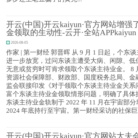
开云(中国)开云kaiyun·官方网站增
金领取的生动性-云开·全站APPkaiyun
2026-08-05
作家 | 第一财经 郭晋晖 从 9 月 1 日起，个
进一步放宽，过问东谈主遭受大病、闲隙、低
无意或贫穷时可肯求领取个东谈主待业金。 8 月
资源社会保障部、财政部、国度税务总局、金
监会联接印发《对于领取个东谈主待业金关系
富个东谈主待业金领取情形问题，明确了具体
东谈主待业金轨制于 2022 年 11 月在宇宙
2024 年底持行至宇宙。第一财经采访的社保巨
开云(中国)开云kaiyun·官方网站大