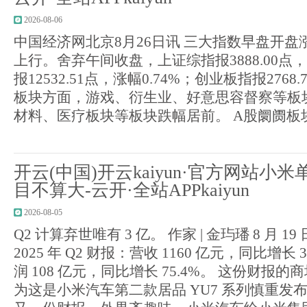
2026-08-06
中国经济网北京8月26日讯 三大指数早盘开
上行。舍弃午间收盘，上证综指报3888.00点，
报12532.51点，涨幅0.74%；创业板指报2768.
板块方面，游戏、衍生业、好意思容督察等板
材料、医疗板块等板块跌幅居前。 A股阛阓板块
开云(中国)开云kaiyun·官方网站小
目不算大-云开·全站APPkaiyun
2026-08-05
Q2 计算弃世唯有 3 亿。 作家 | 金玙璠 8 月 
2025 年 Q2 财报：营收 1160 亿元，同比增长
润 108 亿元，同比增长 75.4%。 这份财报
为这是小米汽车第二款居品 YU7 系列慎重发