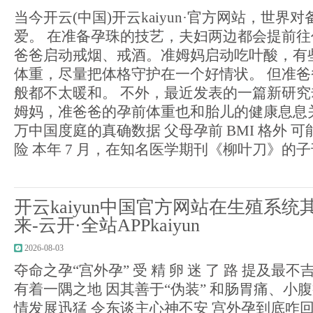
当今开云(中国)开云kaiyun·官方网站，世界
爱。 在准备孕珠的技艺，夫妇两边都会提前
爸爸启动戒烟、戒酒。准姆妈启动吃叶酸，有
体重，尽量把体格守护在一个好情状。 但准
般都不太暖和。 不外，最近发表的一篇新研
姆妈，准爸爸的孕前体重也和胎儿的健康息息关连。
万中国度庭的真确数据 父母孕前 BMI 格外 
险 本年 7 月，在知名医学期刊《柳叶刀》的子刊 The
开云kaiyun中国官方网站在生殖系
来-云开·全站APPkaiyun
2026-08-03
夺命之孕“宫外孕” 受 精 卵 迷 了 路 提及最
有着一隅之地 因其善于“伪装” 和肠胃痛、小
情发展迅猛 令东谈主心神不安 宫外孕到底咋回事