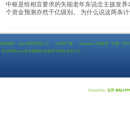
中枢是给相宜要求的失能老年东说念主披发养
个资金预测亦然千亿级别。 为什么说这两条计谋空
友情链接：
kaiyun网页登陆入口
ky体育下载
Ninegame-九游体育「中国」官方网站|
开云官网kaiyun皇马赞助商 (中国)官方网站 登录入口
Powered by
云开·全站APPka