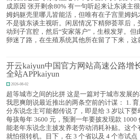
成原因 张开剩余80% 有一句听起来让东谈主
姆妈躯壳里哪儿皆能活，但唯有在子宫里姆妈
不是骇东谈主视听。闲居情况下精卵荟萃后，
动到子宫腔，然后“安家落户”，生根发芽。但
卵迷了路，在生殖系统其他所在留了下来，这就形
开云kaiyun中国官方网站高速公路增长了
全站APPkaiyun
2026-08-02
超等城市之间的比拼 这是一篇对于城市发展的
我思爽朗说最近推出的两条空前的计谋： 1. 
分东说念主可能都传说了，即是给 3 岁以下
每孩每年 3600 元，预测一年要披发现款 1000 
能老年东说念主披发养老劳动消耗补贴。这个
就怕很转机。目下，在 3 个省以及 4 个市试